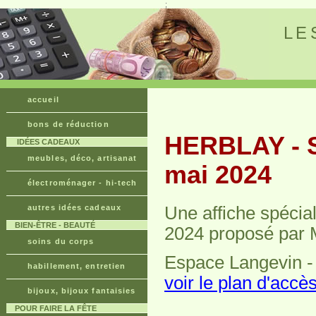
;
LE
accueil
bons de réduction
HERBLAY - S
IDÉES CADEAUX
meubles, déco, artisanat
mai 2024
électroménager - hi-tech
autres idées cadeaux
Une affiche spécia
BIEN-ÊTRE - BEAUTÉ
2024 proposé par
soins du corps
Espace Langevin -
habillement, entretien
voir le plan d'accès
bijoux, bijoux fantaisies
POUR FAIRE LA FÊTE