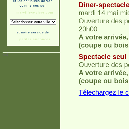
et les actualités de vos
Dîner-spectacle
commerces sur
mardi 14 mai mid
ma-ville-a-vivre.com
Ouverture des po
20h00
et notre service de
A votre arrivée
petites annonces
(coupe ou boiss
ion2
Spectacle seul 
Ouverture des po
A votre arrivée
(coupe ou bois
Télechargez le c